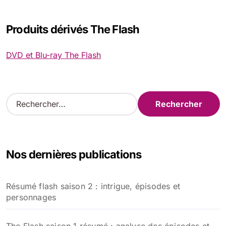
Produits dérivés The Flash
DVD et Blu-ray The Flash
R
e
c
h
e
Nos dernières publications
r
c
h
Résumé flash saison 2 : intrigue, épisodes et
e
personnages
r
: