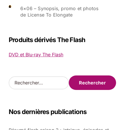
6×06 – Synopsis, promo et photos
de License To Elongate
Produits dérivés The Flash
DVD et Blu-ray The Flash
R
e
c
h
e
Nos dernières publications
r
c
h