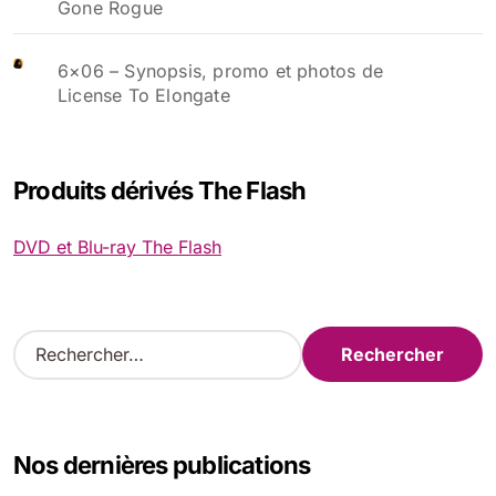
Gone Rogue
6×06 – Synopsis, promo et photos de
License To Elongate
Produits dérivés The Flash
DVD et Blu-ray The Flash
R
e
c
h
e
Nos dernières publications
r
c