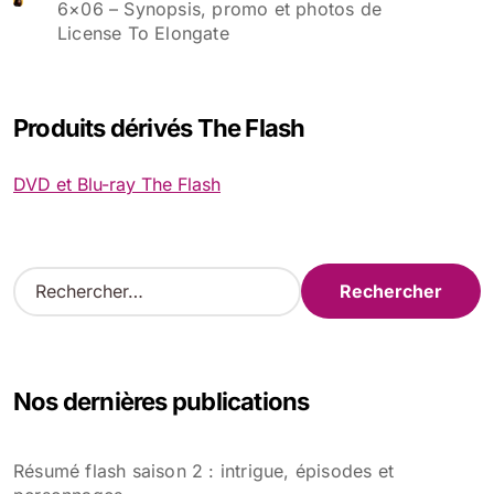
6×06 – Synopsis, promo et photos de
License To Elongate
Produits dérivés The Flash
DVD et Blu-ray The Flash
R
e
c
h
e
Nos dernières publications
r
c
h
Résumé flash saison 2 : intrigue, épisodes et
e