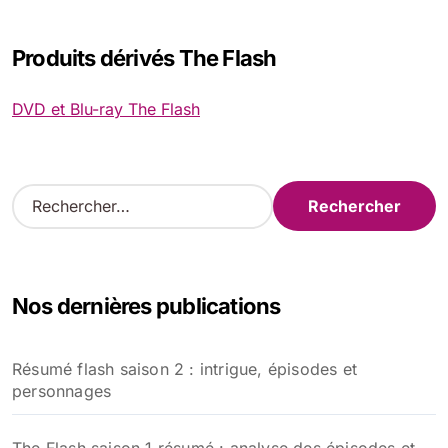
Produits dérivés The Flash
DVD et Blu-ray The Flash
R
e
c
h
e
Nos dernières publications
r
c
h
Résumé flash saison 2 : intrigue, épisodes et
e
personnages
r
: