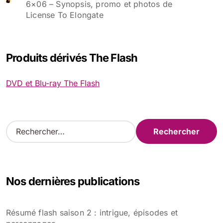
6×06 – Synopsis, promo et photos de
License To Elongate
Produits dérivés The Flash
DVD et Blu-ray The Flash
R
e
c
h
e
Nos dernières publications
r
c
h
Résumé flash saison 2 : intrigue, épisodes et
e