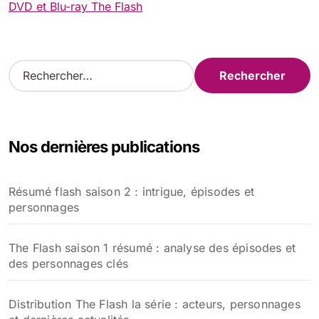
DVD et Blu-ray The Flash
R
e
c
h
e
Nos dernières publications
r
c
h
Résumé flash saison 2 : intrigue, épisodes et
e
personnages
r
:
The Flash saison 1 résumé : analyse des épisodes et
des personnages clés
Distribution The Flash la série : acteurs, personnages